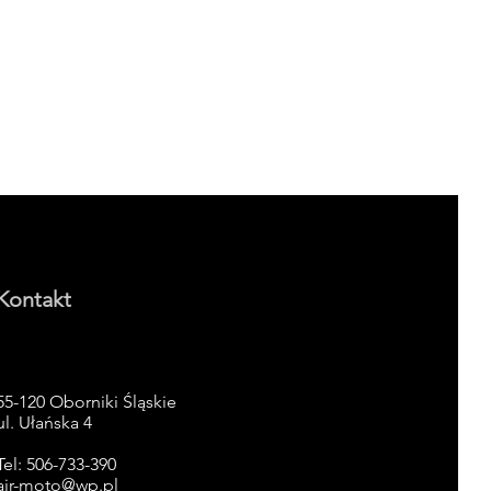
Kontakt
55-120 Oborniki Śląskie
ul. Ułańska 4
Tel: 506-733-390
air-moto@wp.pl