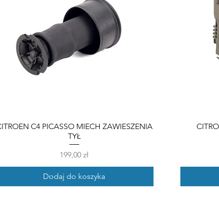
CITROEN C4 PICASSO MIECH ZAWIESZENIA
CITR
TYŁ
Cena
199,00 zł
Dodaj do koszyka