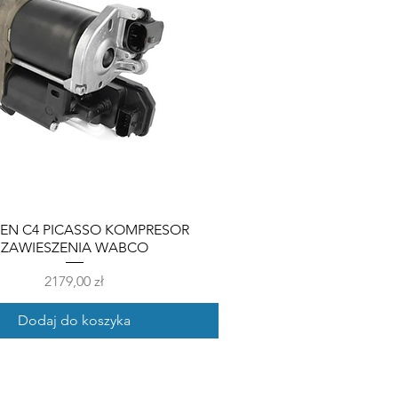
OEN C4 PICASSO KOMPRESOR
ZAWIESZENIA WABCO
Cena
2179,00 zł
Dodaj do koszyka