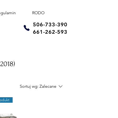
egulamin
RODO
506-733-390
661-262-593
 2018)
Sortuj wg:
Zalecane
odukt