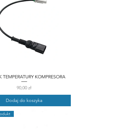
K TEMPERATURY KOMPRESORA
Cena
90,00 zł
Dodaj do koszyka
odukt