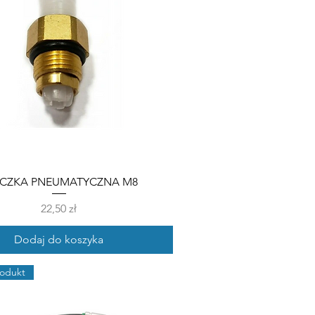
ĄCZKA PNEUMATYCZNA M8
Cena
22,50 zł
Dodaj do koszyka
odukt