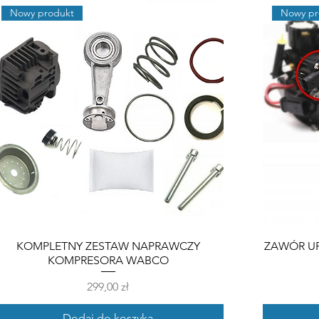
Nowy produkt
Nowy pr
KOMPLETNY ZESTAW NAPRAWCZY
ZAWÓR U
KOMPRESORA WABCO
Cena
299,00 zł
Dodaj do koszyka