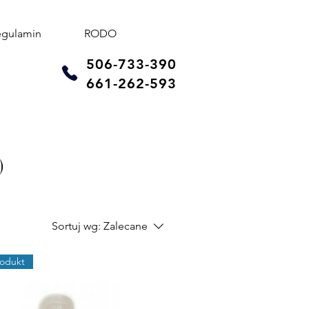
egulamin
RODO
506-733-390
661-262-593
)
Sortuj wg:
Zalecane
odukt