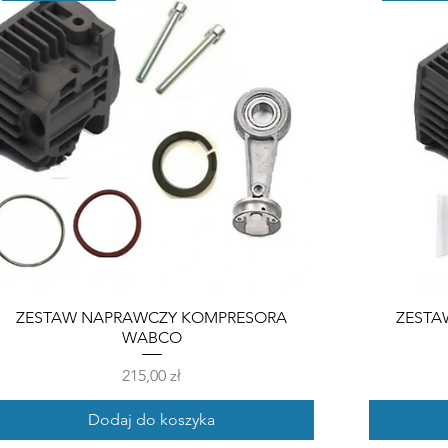
ZESTAW NAPRAWCZY KOMPRESORA
ZESTA
WABCO
Cena
215,00 zł
Dodaj do koszyka