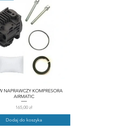
W NAPRAWCZY KOMPRESORA
AIRMATIC
Cena
165,00 zł
Dodaj do koszyka