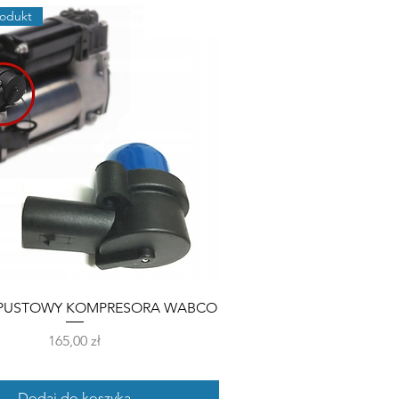
odukt
PUSTOWY KOMPRESORA WABCO
Cena
165,00 zł
Dodaj do koszyka