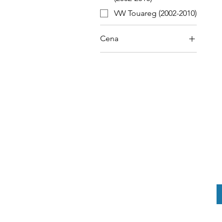
VW Touareg (2002-2010)
Cena
22 zł
1559 zł