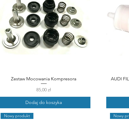
Zestaw Mocowania Kompresora
AUDI FI
Cena
85,00 zł
Dodaj do koszyka
Nowy produkt
Nowy pr