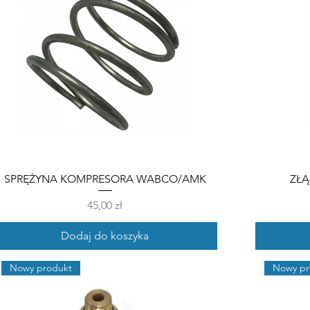
SPRĘŻYNA KOMPRESORA WABCO/AMK
ZŁ
Cena
45,00 zł
Dodaj do koszyka
Nowy produkt
Nowy pr