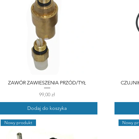
ZAWÓR ZAWIESZENIA PRZÓD/TYŁ
CZUJNI
Cena
99,00 zł
Dodaj do koszyka
Nowy produkt
Nowy pr