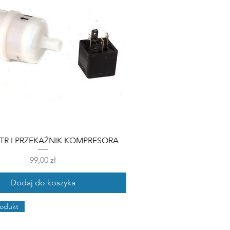
LTR I PRZEKAŹNIK KOMPRESORA
Cena
99,00 zł
Dodaj do koszyka
odukt