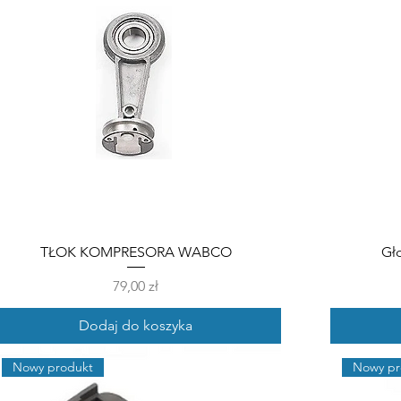
TŁOK KOMPRESORA WABCO
Gł
Cena
79,00 zł
Dodaj do koszyka
Nowy produkt
Nowy pr