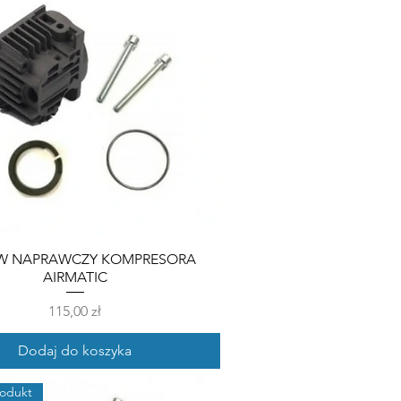
W NAPRAWCZY KOMPRESORA
AIRMATIC
Cena
115,00 zł
Dodaj do koszyka
odukt