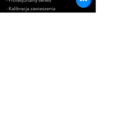
- Profesjonalny serwis
- Kalibracja zawieszenia
- Diagnostyka komputerowa
Godziny otwarcia
Pon. - Pt.: 8:00 - 18:00
Sob. - 9:00 - 13:00
Kontakt
55-120 Oborniki Śląskie
ul. Ułańska 4