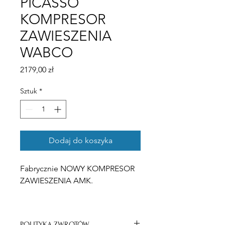
PICASSO
KOMPRESOR
ZAWIESZENIA
WABCO
Cena
2179,00 zł
Sztuk
*
Dodaj do koszyka
Fabrycznie NOWY KOMPRESOR
ZAWIESZENIA AMK.
Możliwy montaż części do
samochodu w naszym warsztacie.
POLITYKA ZWROTÓW