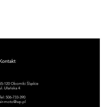
Kontakt
55-120 Oborniki Śląskie
ul. Ułańska 4
Tel: 506-733-390
air-moto@wp.pl