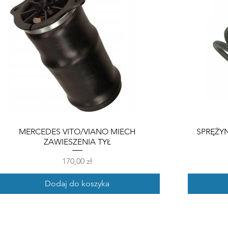
MERCEDES VITO/VIANO MIECH
SPRĘŻY
ZAWIESZENIA TYŁ
Cena
170,00 zł
Dodaj do koszyka