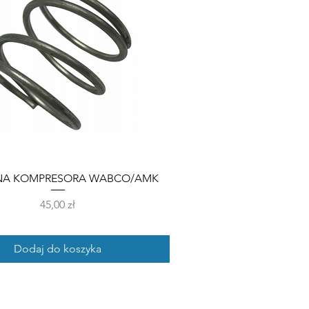
NA KOMPRESORA WABCO/AMK
Cena
45,00 zł
Dodaj do koszyka