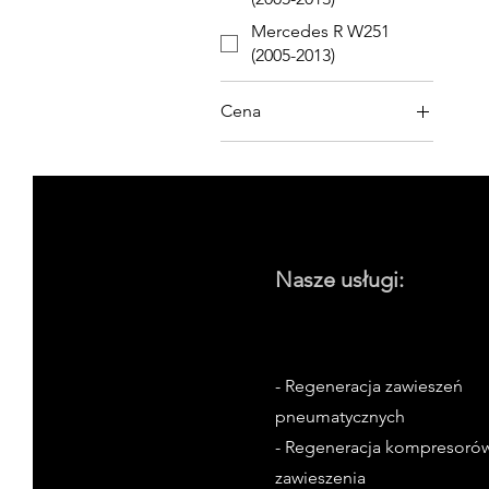
Mercedes R W251
(2005-2013)
Cena
45 zł
170 zł
Nasze usługi:
- Regeneracja zawieszeń
pneumatycznych
- Regeneracja kompresoró
zawieszenia