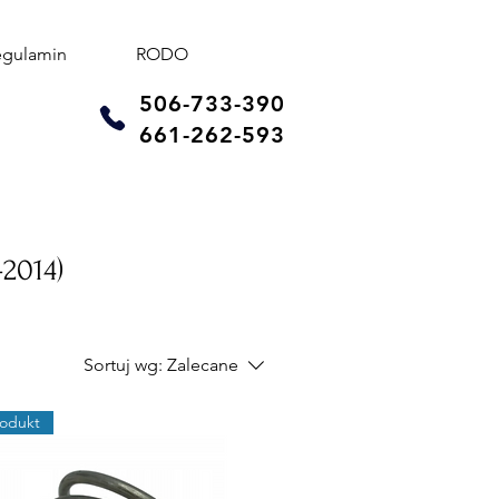
egulamin
RODO
506-733-390
661-262-593
2014)
Sortuj wg:
Zalecane
odukt