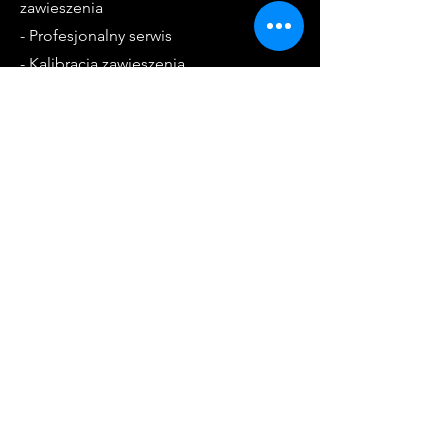
zawieszenia
- Profesjonalny serwis
- Kalibracja zawieszenia
- Diagnostyka komputerowa
Godziny otwarcia
Pon. - Pt.: 8:00 - 18:00
Sob. - 9:00 - 13:00
Kontakt