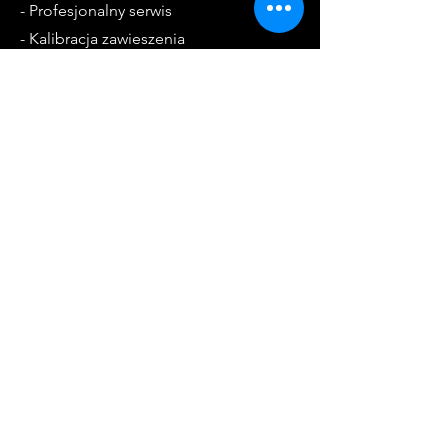
- Profesjonalny serwis
- Kalibracja zawieszenia
- Diagnostyka komputerowa
Godziny otwarcia
Pon. - Pt.: 8:00 - 18:00
Sob. - 9:00 - 13:00
Kontakt
55-120 Oborniki Śląskie
ul. Ułańska 4