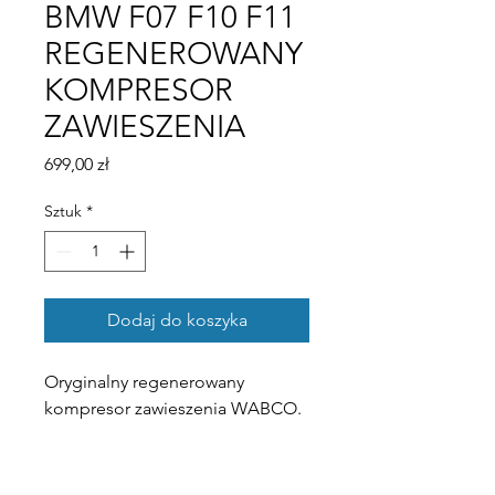
BMW F07 F10 F11
REGENEROWANY
KOMPRESOR
ZAWIESZENIA
Cena
699,00 zł
Sztuk
*
Dodaj do koszyka
Oryginalny regenerowany
kompresor zawieszenia WABCO.
Możliwy montaż części do
samochodu w naszym warsztacie.