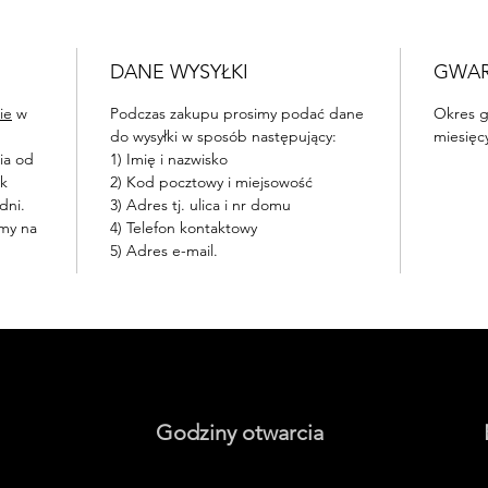
DANE WYSYŁKI
GWA
ie
w
Podczas zakupu prosimy podać dane
Okres g
do wysyłki w sposób następujący:
miesięc
ia od
1) Imię i nazwisko
ek
2) Kod pocztowy i miejsowość
 dni.
3) Adres tj. ulica i nr domu
rmy na
4) Telefon kontaktowy
5) Adres e-mail.
Godziny otwarcia