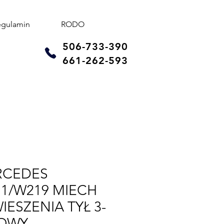
egulamin
RODO
506-733-390
661-262-593
RCEDES
1/W219 MIECH
IESZENIA TYŁ 3-
NOWY