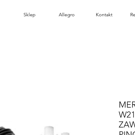
Sklep
Allegro
Kontakt
R
ME
W21
ZAW
PI