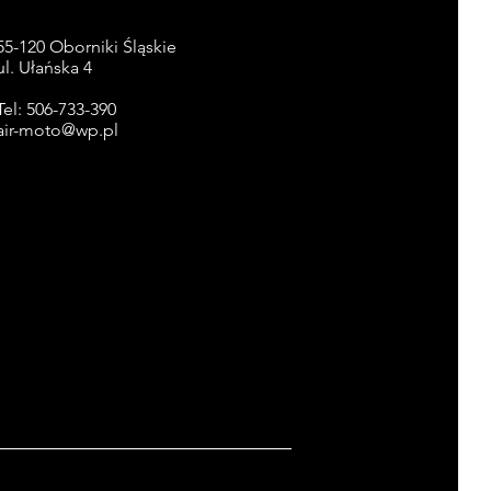
55-120 Oborniki Śląskie
ul. Ułańska 4
Tel: 506-733-390
air-moto@wp.pl