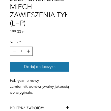
MIECH
ZAWIESZENIA TYŁ
(L=P)
Cena
199,00 zł
Sztuk
*
Dodaj do koszyka
Fabrycznie nowy
zamiennik porównywalny jakością
do oryginału.
Możliwy montaż części do
POLITYKA ZWROTÓW
samochodu w naszym warsztacie.