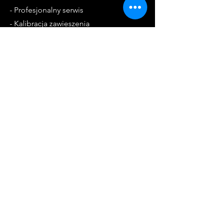
- Profesjonalny serwis
- Kalibracja zawieszenia
- Diagnostyka komputerowa
Godziny otwarcia
Pon. - Pt.: 8:00 - 18:00
Sob. - 9:00 - 13:00
Kontakt
55-120 Oborniki Śląskie